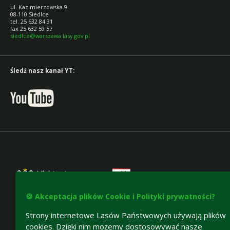
ul. Kazimierzowska 9
08-110 Siedlce
tel. 25 632 84 31
fax 25 632 59 57
siedlce@warszawa.lasy.gov.pl
Śledź nasz kanał YT:
🍪 Akceptacja plików Cookie i Polityki prywatności?
Strony internetowe Lasów Państwowych używają plików
cookies. Dzięki nim możemy dostosowywać nasze
Deklaracja dostępności