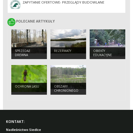
ZAPYTANIE OFERTOWE- PRZEGLĄDY BUDOWLANE
POLECANE ARTYKUŁY
POLECANE ARTYKUŁY
SPRZEDAŻ
REZERWATY
OBIEKTY
DREWNA
EDUKACYJNE
OCHRONA LASU
OBSZARY
CHRONIONEGO
KRAJOBRAZU
KONTAKT:
Nadleśnictwo Siedlce