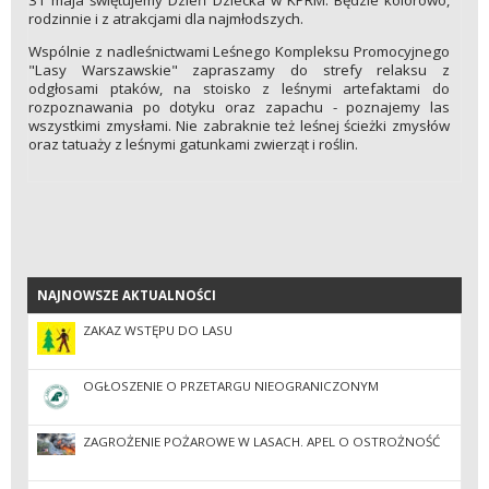
31 maja świętujemy Dzień Dziecka w KPRM. Będzie kolorowo,
rodzinnie i z atrakcjami dla najmłodszych.
Wspólnie z nadleśnictwami Leśnego Kompleksu Promocyjnego
"Lasy Warszawskie" zapraszamy do strefy relaksu z
odgłosami ptaków, na stoisko z leśnymi artefaktami do
rozpoznawania po dotyku oraz zapachu - poznajemy las
wszystkimi zmysłami. Nie zabraknie też leśnej ścieżki zmysłów
oraz tatuaży z leśnymi gatunkami zwierząt i roślin.
NAJNOWSZE AKTUALNOŚCI
NAJNOWSZE AKTUALNOŚCI
ZAKAZ WSTĘPU DO LASU
OGŁOSZENIE O PRZETARGU NIEOGRANICZONYM
ZAGROŻENIE POŻAROWE W LASACH. APEL O OSTROŻNOŚĆ