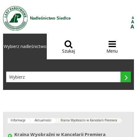
Przejdź do treści
A
Nadleśnictwo Siedlce
A
A


Wybierz nadleśnictwo
Szukaj
Menu

Informacje
Aktualności
Kraina Wyobraźni w Kancelarii Premiera
Kraina Wyobraźni w Kancelarii Premiera